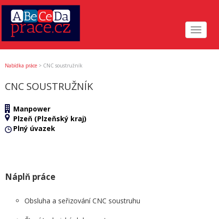
Toggle
navigat
Nabídka práce
>
CNC soustružník
CNC SOUSTRUŽNÍK
Manpower
Plzeň (Plzeňský kraj)
Plný úvazek
Náplň práce
Obsluha a seřizování CNC soustruhu