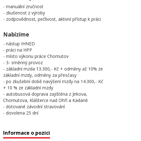
- manuální zručnost
- zkušenost z výroby
- zodpovědnost, pečlivost, aktivní přístup k práci
Nabízíme
- nástup IHNED
- práci na HPP
- místo výkonu práce Chomutov
- 3- směnný provoz
- základní mzda 13.300,- Kč + odměny až 10% ze
základní mzdy, odměny za přesčasy
- po zkušební době navýšení mzdy na 14.300,- Kč
+ 10 % ze základní mzdy
- autobusová doprava zajištěna z Jirkova,
Chomutova, Klášterce nad Ohří a Kadaně
- dotované závodní stravování
- dovolena 25 dní
Informace o pozici