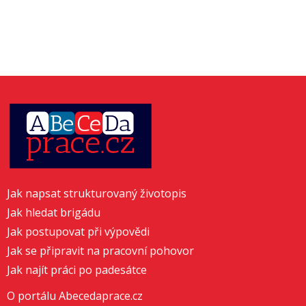
Jak napsat strukturovaný životopis
Jak hledat brigádu
Jak postupovat při výpovědi
Jak se připravit na pracovní pohovor
Jak najít práci po padesátce
O portálu Abecedaprace.cz