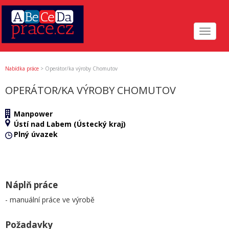
Toggle
navigat
Nabídka práce
>
Operátor/ka výroby Chomutov
OPERÁTOR/KA VÝROBY CHOMUTOV
Manpower
Ústí nad Labem (Ústecký kraj)
Plný úvazek
Náplň práce
- manuální práce ve výrobě
Požadavky