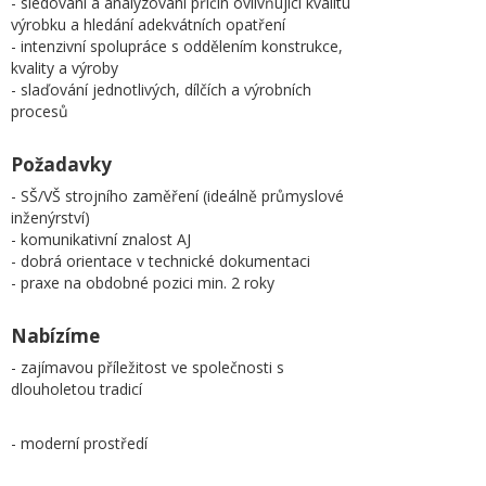
- sledování a analyzování příčin ovlivňující kvalitu
výrobku a hledání adekvátních opatření
- intenzivní spolupráce s oddělením konstrukce,
kvality a výroby
- slaďování jednotlivých, dílčích a výrobních
procesů
Požadavky
- SŠ/VŠ strojního zaměření (ideálně průmyslové
inženýrství)
- komunikativní znalost AJ
- dobrá orientace v technické dokumentaci
- praxe na obdobné pozici min. 2 roky
Nabízíme
- zajímavou příležitost ve společnosti s
dlouholetou tradicí
- moderní prostředí