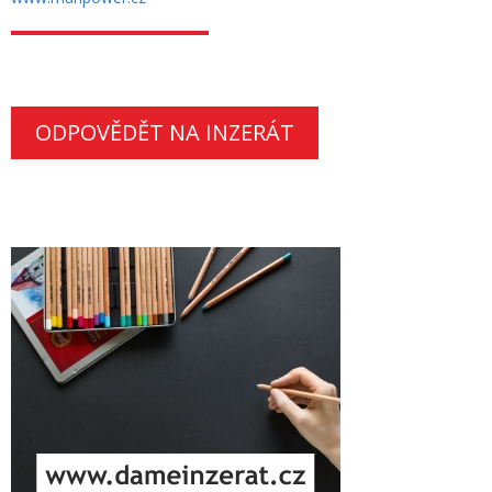
ODPOVĚDĚT NA INZERÁT