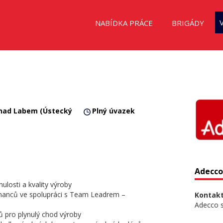
NABÍDKA PRÁCE
BRIGÁDY
 nad Labem (Ústecký
Plný úvazek
Adecco 
losti a kvality výroby
stnanců ve spolupráci s Team Leadrem –
Kontakt
Adecco sp
ů pro plynulý chod výroby