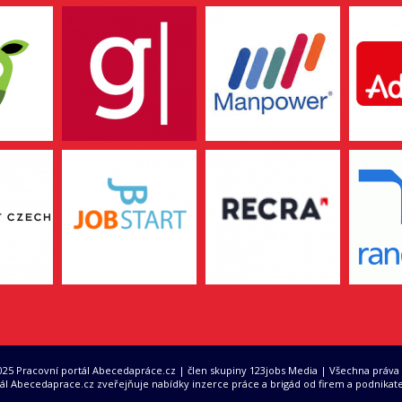
2025 Pracovní portál Abecedapráce.cz | člen skupiny 123jobs Media | Všechna práva
ál Abecedaprace.cz zveřejňuje nabídky inzerce práce a brigád od firem a podnikate