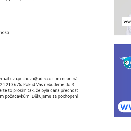
nosti
na email eva.pechova@adecco.com nebo nás
20 724 210 676. Pokud Vás nebudeme do 3
erte to prosím tak, že byla dána přednost
aným požadavkům. Děkujeme za pochopení.