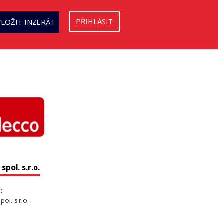
PŘIHLÁSIT
VLOŽIT INZERÁT
spol. s.r.o.
:
ol. s.r.o.