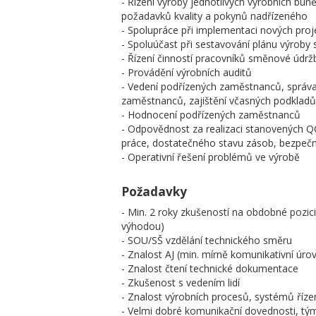
- Řízení výroby jednotlivých výrobních bun
požadavků kvality a pokynů nadřízeného
- Spolupráce při implementaci nových proj
- Spoluúčast při sestavování plánu výroby
- Řízení činností pracovníků směnové údrž
- Provádění výrobních auditů
- Vedení podřízených zaměstnanců, správ
zaměstnanců, zajištění včasných podklad
- Hodnocení podřízených zaměstnanců
- Odpovědnost za realizaci stanovených QOS c
práce, dostatečného stavu zásob, bezpečno
- Operativní řešení problémů ve výrobě
Požadavky
- Min. 2 roky zkušeností na obdobné pozic
výhodou)
- SOU/SŠ vzdělání technického směru
- Znalost AJ (min. mírně komunikativní úro
- Znalost čtení technické dokumentace
- Zkušenost s vedením lidí
- Znalost výrobních procesů, systémů řízen
- Velmi dobré komunikační dovednosti, tý