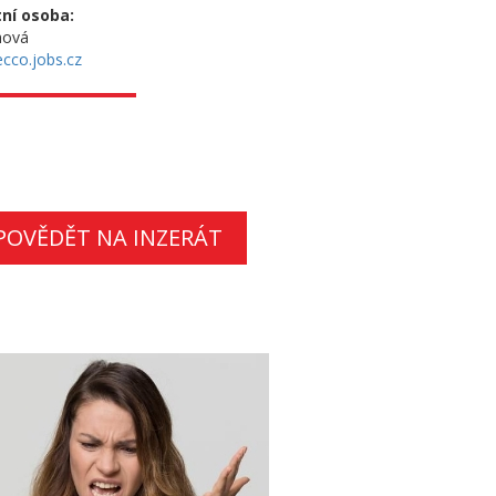
ní osoba:
hová
cco.jobs.cz
POVĚDĚT NA INZERÁT