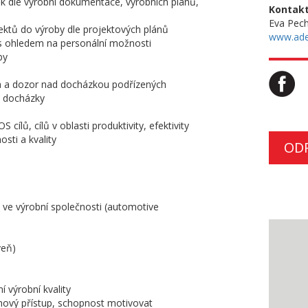
ěk dle výrobní dokumentace, výrobních plánů,
Kontakt
Eva Pec
ektů do výroby dle projektových plánů
www.ade
 s ohledem na personální možnosti
by
a a dozor nad docházkou podřízených
ů docházky
ílů, cílů v oblasti produktivity, efektivity
sti a kvality
OD
i ve výrobní společnosti (automotive
veň)
í výrobní kvality
mový přístup, schopnost motivovat