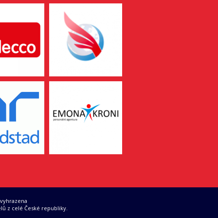
 vyhrazena
lů z celé České republiky.