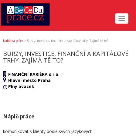
Toggle
navigat
Nabídka práce
>
Burzy, investice, finanční a kapitálové trhy. Zajímá tě to?
BURZY, INVESTICE, FINANČNÍ A KAPITÁLOVÉ
TRHY. ZAJÍMÁ TĚ TO?
FINANČNÍ KARIÉRA s.r.o.
Hlavní město Praha
Plný úvazek
Náplň práce
komunikovat s klienty podle svých jazykových