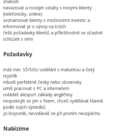
znalostí
navazovat a rozvíjet vztahy s novými klienty
(telefonicky, online)
seznamovat klienty s možnostmi investic a
informovat je o vývoji na trzích
řešit požadavky klientů a příležitostně se účastnit
schůzek s nimi
Požadavky
máš min. SŠ/SOU vzdělání s maturitou a čistý
rejstřík
mluvíš perfektně česky nebo slovensky
umíš pracovat s PC a internetem
ovládáš alespoň základy angličtiny
nespokojíš se jen s fixem, chceš vydělávat hlavně
podle svých výsledků
jsi bojovník, nevzdáváš se při prvním neúspěchu
Nabízíme