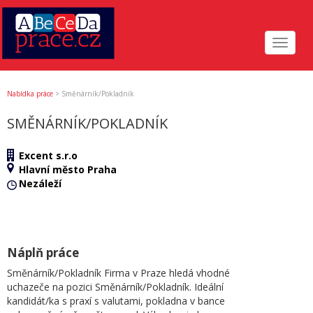
Toggle
navigat
Nabídka práce
>
Směnárník/Pokladník
SMĚNÁRNÍK/POKLADNÍK
Excent s.r.o
Hlavní město Praha
Nezáleží
Náplň práce
Směnárník/Pokladník Firma v Praze hledá vhodné
uchazeče na pozici Směnárník/Pokladník. Ideální
kandidát/ka s praxí s valutami, pokladna v bance