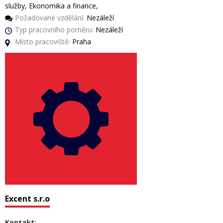
služby, Ekonomika a finance,
Požadované vzdělání:
Nezáleží
Typ pracovního poměru:
Nezáleží
Místo pracoviště:
Praha
Excent s.r.o
Kontakt: