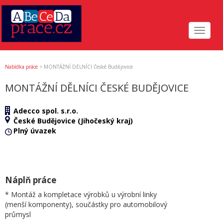
Toggle
navigat
Nabídka práce
>
MONTÁŽNÍ DĚLNÍCI České Budějovice
MONTÁŽNÍ DĚLNÍCI ČESKÉ BUDĚJOVICE
Adecco spol. s.r.o.
České Budějovice (Jihočeský kraj)
Plný úvazek
Náplň práce
* Montáž a kompletace výrobků u výrobní linky
(menší komponenty), součástky pro automobilový
průmysl