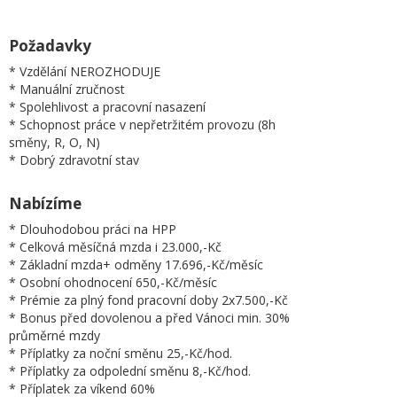
Požadavky
* Vzdělání NEROZHODUJE
* Manuální zručnost
* Spolehlivost a pracovní nasazení
* Schopnost práce v nepřetržitém provozu (8h
směny, R, O, N)
* Dobrý zdravotní stav
Nabízíme
* Dlouhodobou práci na HPP
* Celková měsíčná mzda i 23.000,-Kč
* Základní mzda+ odměny 17.696,-Kč/měsíc
* Osobní ohodnocení 650,-Kč/měsíc
* Prémie za plný fond pracovní doby 2x7.500,-Kč
* Bonus před dovolenou a před Vánoci min. 30%
průměrné mzdy
* Příplatky za noční směnu 25,-Kč/hod.
* Příplatky za odpolední směnu 8,-Kč/hod.
* Příplatek za víkend 60%