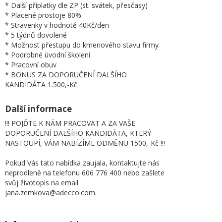
* Další příplatky dle ZP (st. svátek, přesčasy)
* Placené prostoje 80%
* Stravenky v hodnotě 40Kč/den
* 5 týdnů dovolené
* Možnost přestupu do kmenového stavu firmy
* Podrobné úvodní školení
* Pracovní obuv
* BONUS ZA DOPORUČENÍ DALŠÍHO
KANDIDÁTA 1.500,-Kč
Další informace
!!! POJĎTE K NÁM PRACOVAT A ZA VAŠE
DOPORUČENÍ DALŠÍHO KANDIDÁTA, KTERÝ
NASTOUPÍ, VÁM NABÍZÍME ODMĚNU 1500,-Kč !!!
Pokud Vás tato nabídka zaujala, kontaktujte nás
neprodleně na telefonu 606 776 400 nebo zašlete
svůj životopis na email
jana.zemkova@adecco.com.