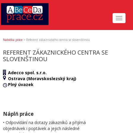
Toggle
navigat
Nabídka práce
>
Referent zákaznického centra se slovenštinou
REFERENT ZÁKAZNICKÉHO CENTRA SE
SLOVENŠTINOU
Adecco spol. s.r.o.
Ostrava (Moravskoslezský kraj)
Plný úvazek
Náplň práce
• Odpovídání na dotazy zákazníků a přijímá
objednávek i poptávek a jejich následné