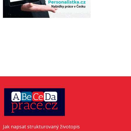
Jak napsat strukturovaný životopis