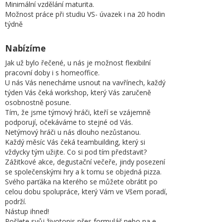
Minimální vzdělání maturita.
Možnost práce při studiu VS- úvazek i na 20 hodin
týdně
Nabízíme
Jak už bylo řečené, u nás je možnost flexibilní
pracovní doby i s homeoffice.
U nás Vás nenecháme usnout na vavřínech, každý
týden Vás čeká workshop, který Vás zaručeně
osobnostně posune.
Tím, že jsme týmový hráči, kteří se vzájemně
podporují, očekáváme to stejné od Vás.
Netýmový hráči u nás dlouho nezůstanou.
Každý měsíc Vás čeká teambuilding, který si
vždycky tým užijte. Co si pod tím představit?
Zážitkové akce, degustační večeře, jindy posezení
se společenskými hry a k tomu se objedná pizza.
Svého parťáka na kterého se můžete obrátit po
celou dobu spolupráce, který Vám ve Všem poradí,
podrží.
Nástup ihned!
Pošlete svůj životopis přes formulář nebo na e-