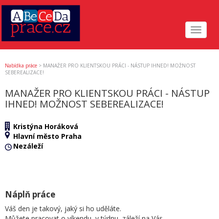
Toggle
navigat
Nabídka práce
>
MANAŽER PRO KLIENTSKOU PRÁCI - NÁSTUP IHNED! MOŽNOST
SEBEREALIZACE!
MANAŽER PRO KLIENTSKOU PRÁCI - NÁSTUP
IHNED! MOŽNOST SEBEREALIZACE!
Kristýna Horáková
Hlavní město Praha
Nezáleží
Náplň práce
Váš den je takový, jaký si ho uděláte.
Můžete pracovat o víkendu, v týdnu, záleží na Vás.