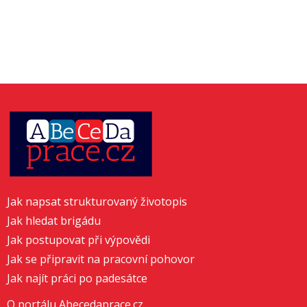
Jak napsat strukturovaný životopis
Jak hledat brigádu
Jak postupovat při výpovědi
Jak se připravit na pracovní pohovor
Jak najít práci po padesátce
O portálu Abecedaprace.cz