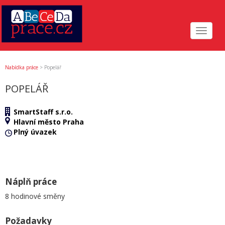
Toggle
navigat
Nabídka práce
>
Popelář
POPELÁŘ
SmartStaff s.r.o.
Hlavní město Praha
Plný úvazek
Náplň práce
8 hodinové směny
Požadavky