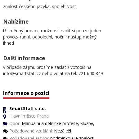
znalost českého jazyka, spolehlivost
Nabízíme
třísměnný provoz, možnost zvolit si pouze jeden
provoz- ranní, odpolední, noční, nástup možný
ihned
Další informace
v případě zájmu prosíme zaslat životopis na
info@smartstaff.cz nebo volat na tel. 721 640 849
Informace o pozici
SmartStaff s.r.o.
Hlavní město Praha
Obor:
Manuální a dělnické profese, Služby,
Požadované vzdělání:
Nezáleží
Požadované jazyky:
podmínkou je znalost