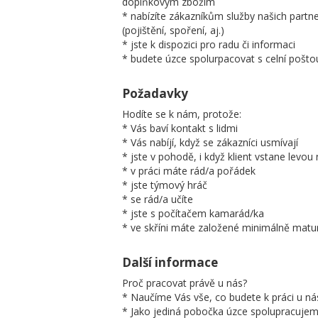
doplňkovým zbožím
* nabízíte zákazníkům služby našich partn
(pojištění, spoření, aj.)
* jste k dispozici pro radu či informaci
* budete úzce spolurpacovat s celní poštou
Požadavky
Hodíte se k nám, protože:
* Vás baví kontakt s lidmi
* Vás nabíjí, když se zákazníci usmívají
* jste v pohodě, i když klient vstane levo
* v práci máte rád/a pořádek
* jste týmový hráč
* se rád/a učíte
* jste s počítačem kamarád/ka
* ve skříni máte založené minimálně matur
Další informace
Proč pracovat právě u nás?
* Naučíme Vás vše, co budete k práci u ná
* Jako jediná pobočka úzce spolupracujeme