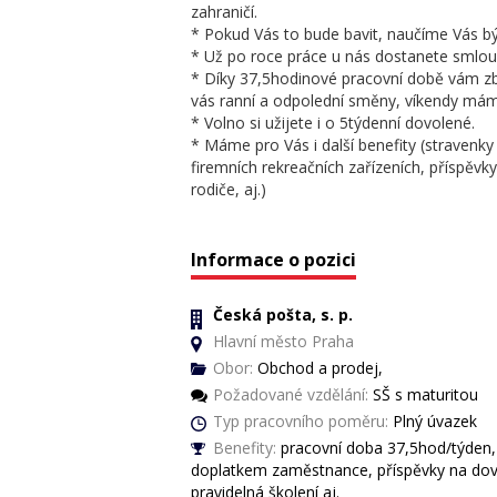
zahraničí.
* Pokud Vás to bude bavit, naučíme Vás bý
* Už po roce práce u nás dostanete smlou
* Díky 37,5hodinové pracovní době vám zby
vás ranní a odpolední směny, víkendy mám
* Volno si užijete i o 5týdenní dovolené.
* Máme pro Vás i další benefity (stravenk
firemních rekreačních zařízeních, příspěvk
rodiče, aj.)
Informace o pozici
Česká pošta, s. p.
Hlavní město Praha
Obor:
Obchod a prodej,
Požadované vzdělání:
SŠ s maturitou
Typ pracovního poměru:
Plný úvazek
Benefity:
pracovní doba 37,5hod/týden, 
doplatkem zaměstnance, příspěvky na dovo
pravidelná školení aj.