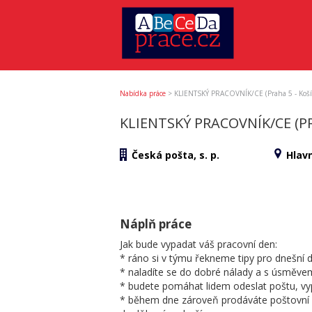
Nabídka práce
>
KLIENTSKÝ PRACOVNÍK/CE (Praha 5 - Koší
KLIENTSKÝ PRACOVNÍK/CE (PR
Česká pošta, s. p.
Hlav
Náplň práce
Jak bude vypadat váš pracovní den:
* ráno si v týmu řekneme tipy pro dnešní 
* naladíte se do dobré nálady a s úsměve
* budete pomáhat lidem odeslat poštu, vy
* během dne zároveň prodáváte poštovní ce