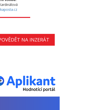
ardinálová
kaposta.cz
POVĚDĚT NA INZERÁT