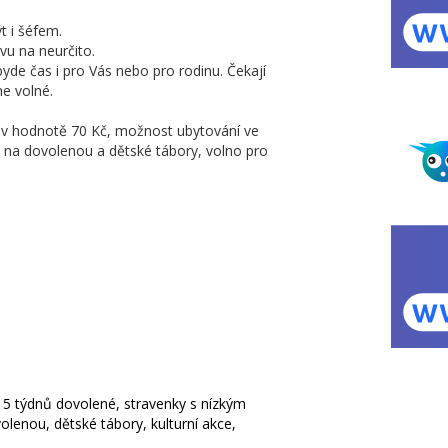
t i šéfem.
vu na neurčito.
de čas i pro Vás nebo pro rodinu. Čekají
e volné.
y v hodnotě 70 Kč, možnost ubytování ve
y na dovolenou a dětské tábory, volno pro
5 týdnů dovolené, stravenky s nízkým
lenou, dětské tábory, kulturní akce,