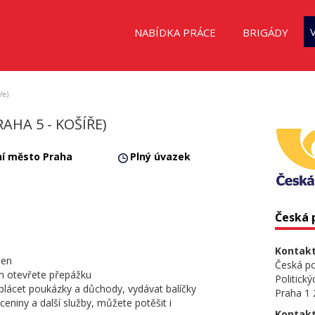
NABÍDKA PRÁCE
BRIGÁDY
ře)
AHA 5 - KOŠÍŘE)
ní město Praha
Plný úvazek
Česká p
Kontakt
den
Česká poš
m otevřete přepážku
Politick
plácet poukázky a důchody, vydávat balíčky
Praha 1
niny a další služby, můžete potěšit i
Kontakt