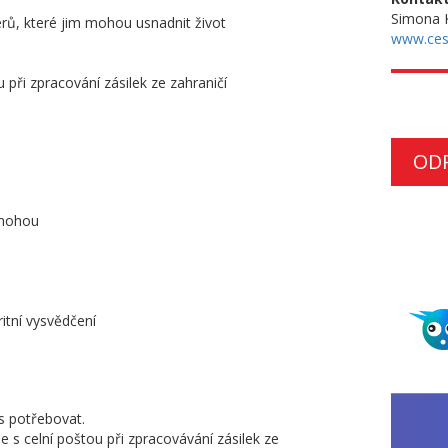
Simona K
erů, které jim mohou usnadnit život
www.ces
 při zpracování zásilek ze zahraničí
OD
u nohou
itní vysvědčení
s potřebovat.
 s celní poštou při zpracovávání zásilek ze