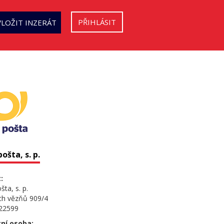
PŘIHLÁSIT
VLOŽIT INZERÁT
ošta, s. p.
:
ta, s. p.
ých vězňů 909/4
 22599
ní osoba: