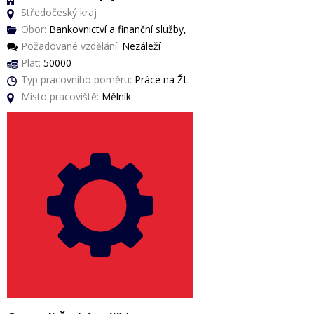
Středočeský kraj
Obor:
Bankovnictví a finanční služby,
Požadované vzdělání:
Nezáleží
Plat:
50000
Typ pracovního poměru:
Práce na ŽL
Místo pracoviště:
Mělník