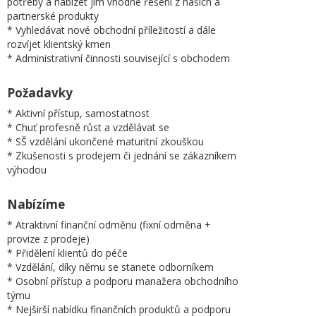
potřeby a nabízet jim vhodné řešení z našich a
partnerské produkty
* Vyhledávat nové obchodní příležitostí a dále
rozvíjet klientský kmen
* Administrativní činnosti související s obchodem
Požadavky
* Aktivní přístup, samostatnost
* Chuť profesně růst a vzdělávat se
* SŠ vzdělání ukončené maturitní zkouškou
* Zkušenosti s prodejem či jednání se zákazníkem
výhodou
Nabízíme
* Atraktivní finanční odměnu (fixní odměna +
provize z prodeje)
* Přidělení klientů do péče
* Vzdělání, díky němu se stanete odborníkem
* Osobní přístup a podporu manažera obchodního
týmu
* Nejširší nabídku finančních produktů a podporu