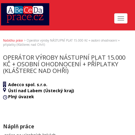
Toggle
navigat
Nabídka práce
>
Operátor výroby NÁSTUPNÍ PLAT 15.000 Kč + osobní ohodnocení +
příplatky (Klášterec nad Ohří)
OPERÁTOR VÝROBY NÁSTUPNÍ PLAT 15.000
KČ + OSOBNÍ OHODNOCENÍ + PŘÍPLATKY
(KLÁŠTEREC NAD OHŘÍ)
Adecco spol. s.r.o.
Ústí nad Labem (Ústecký kraj)
Plný úvazek
Náplň práce