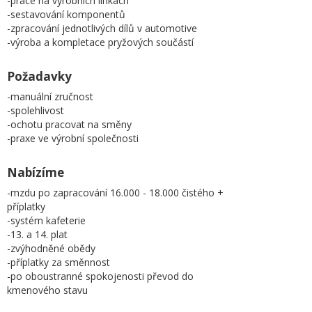
-práce na výrobních linkách
-sestavování komponentů
-zpracování jednotlivých dílů v automotive
-výroba a kompletace pryžových součástí
Požadavky
-manuální zručnost
-spolehlivost
-ochotu pracovat na směny
-praxe ve výrobní společnosti
Nabízíme
-mzdu po zapracování 16.000 - 18.000 čistého +
příplatky
-systém kafeterie
-13. a 14. plat
-zvýhodněné obědy
-příplatky za směnnost
-po oboustranné spokojenosti převod do
kmenového stavu