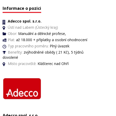
Informace o pozici
Adecco spol. s.r.o.
Ústí nad Labem (Ústecký kraj)
Obor:
Manuální a dělnické profese,
Plat:
až 18.000 + příplatky a osobní ohodnocení
Typ pracovního poměru:
Plný úvazek
Benefity:
zvýhodněné obědy ( 21 Kč), 5 týdnů
dovolené
Místo pracoviště:
Klášterec nad Ohří
Adecco spol. s.r.o.