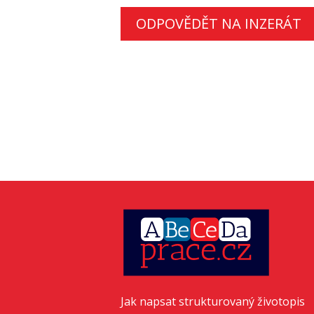
ODPOVĚDĚT NA INZERÁT
Jak napsat strukturovaný životopis