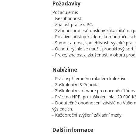
Požadavky
Požadujeme:
- Bezúhonnost.
- Znalost práce s PC.
- Zvládání procesů obsluhy zákazníků na pr
- Pozitivní přístup k lidem, komunikační s
- Samostatnost, spolehlivost, vysoké prac
- Ochotu rychle se naučit produktový sorti
- Praxe, znalost a zkušenosti v oboru pr
Nabízíme
- Práci v příjemném mladém kolektivu.
- Zaškolení v IS Pohoda.
- Zaškolení v software pro nacenění tónov
- Práci na HPP, po zaškolení plat 20 000 Kč
- Dodatečné ohodnocení závislé na Vašem
výsledcích.
- Každoroční zvýšení základní mzdy.
Další informace