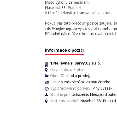
Místo výkonu zaměstnání:
Nuselská 88, Praha 4.
V těsné blízkosti je tramvajová zastávka.
Pokud Vás tato pracovní pozice zaujala, z
info@nejlevnejsibarvy.cz, do předmětu mai
Případně nás můžete kontaktovat na tel. č.
Informace o pozici
1.Nejlevnější Barvy.CZ s.r.o.
Hlavní město Praha
Obor:
Obchod a prodej,
Plat:
po zaškolení až 20 000 čistého
Typ pracovního poměru:
Plný úvazek
Vhodné pro:
Uchazeče, hledající dlouh
Místo pracoviště:
Nuselská 88, Praha 4