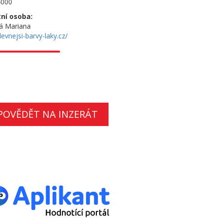
4000
ní osoba:
 Mariana
evnejsi-barvy-laky.cz/
POVĚDĚT NA INZERÁT