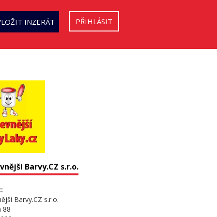
PŘIHLÁSIT
VLOŽIT INZERÁT
vnější Barvy.CZ s.r.o.
:
ější Barvy.CZ s.r.o.
á 88