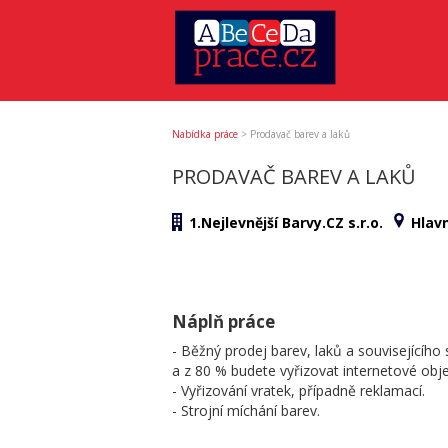
Nabídka práce
>
Prodavač barev a laků
PRODAVAČ BAREV A LAKŮ
1.Nejlevnější Barvy.CZ s.r.o.
Hlav
Náplň práce
- Běžný prodej barev, laků a souvisejícího
a z 80 % budete vyřizovat internetové ob
- Vyřizování vratek, případně reklamací.
- Strojní míchání barev.