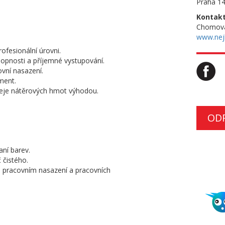
Praha 1
Kontakt
Chomová
www.nejl
ofesionální úrovni.
chopnosti a příjemné vystupování.
ovní nasazení.
ment.
odeje nátěrových hmot výhodou.
OD
aní barev.
 čistého.
 pracovním nasazení a pracovních