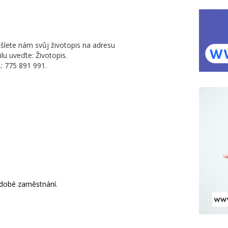
ašlete nám svůj životopis na adresu
lu uveďte: Životopis.
: 775 891 991.
odobé zaměstnání.