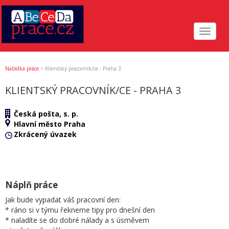
Toggle
navigat
Nabídka práce
>
Klientský pracovník/ce - Praha 3
KLIENTSKÝ PRACOVNÍK/CE - PRAHA 3
Česká pošta, s. p.
Hlavní město Praha
Zkrácený úvazek
Náplň práce
Jak bude vypadat váš pracovní den:
* ráno si v týmu řekneme tipy pro dnešní den
* naladíte se do dobré nálady a s úsměvem