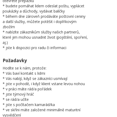
otevřete přepážku
* budete pomáhat lidem odeslat poštu, vyplácet
poukázky a důchody, vydávat balíčky
* během dne zároveň prodáváte poštovní ceniny
a další služby, můžete potěšit i doplňkovým
zbožím
* nabízíte zákazníkům služby našich partnerů,
které jim mohou usnadnit život (pojištění, spoření,
aj.)
* jste k dispozici pro radu či informaci
Požadavky
Hodíte se k nám, protože:
* Vás baví kontakt s lidmi
* Vás nabíjí, když se zákazníci usmívají
* jste v pohodě, i když klient vstane levou nohou
* v práci máte rád/a pořádek
* jste týmový hráč
* se rád/a učíte
* jste s počítačem kamarád/ka
* ve skříni máte založené minimálně maturitní
vysvědčení