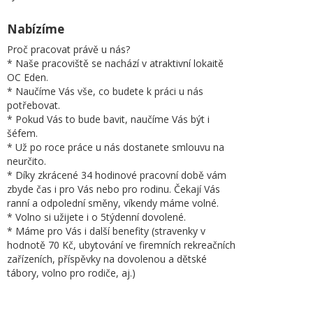
Nabízíme
Proč pracovat právě u nás?
* Naše pracoviště se nachází v atraktivní lokaitě
OC Eden.
* Naučíme Vás vše, co budete k práci u nás
potřebovat.
* Pokud Vás to bude bavit, naučíme Vás být i
šéfem.
* Už po roce práce u nás dostanete smlouvu na
neurčito.
* Díky zkrácené 34 hodinové pracovní době vám
zbyde čas i pro Vás nebo pro rodinu. Čekají Vás
ranní a odpolední směny, víkendy máme volné.
* Volno si užijete i o 5týdenní dovolené.
* Máme pro Vás i další benefity (stravenky v
hodnotě 70 Kč, ubytování ve firemních rekreačních
zařízeních, příspěvky na dovolenou a dětské
tábory, volno pro rodiče, aj.)