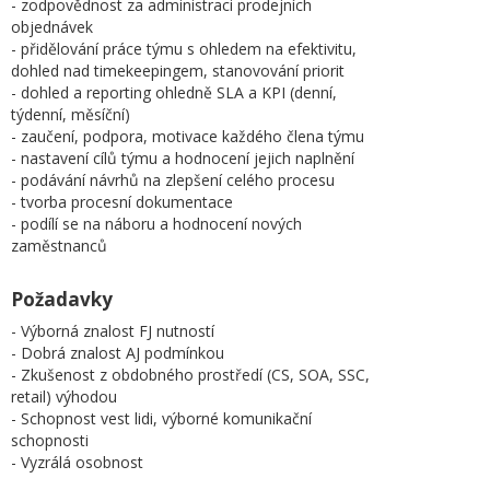
- zodpovědnost za administraci prodejních
objednávek
- přidělování práce týmu s ohledem na efektivitu,
dohled nad timekeepingem, stanovování priorit
- dohled a reporting ohledně SLA a KPI (denní,
týdenní, měsíční)
- zaučení, podpora, motivace každého člena týmu
- nastavení cílů týmu a hodnocení jejich naplnění
- podávání návrhů na zlepšení celého procesu
- tvorba procesní dokumentace
- podílí se na náboru a hodnocení nových
zaměstnanců
Požadavky
- Výborná znalost FJ nutností
- Dobrá znalost AJ podmínkou
- Zkušenost z obdobného prostředí (CS, SOA, SSC,
retail) výhodou
- Schopnost vest lidi, výborné komunikační
schopnosti
- Vyzrálá osobnost