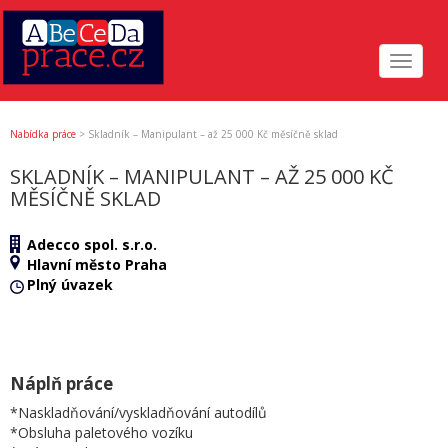
Toggle
navigat
Nabídka práce
>
Skladník – Manipulant – až 25 000 Kč měsíčně sklad
SKLADNÍK – MANIPULANT – AŽ 25 000 KČ
MĚSÍČNĚ SKLAD
Adecco spol. s.r.o.
Hlavní město Praha
Plný úvazek
Náplň práce
*Naskladňování/vyskladňování autodílů
*Obsluha paletového vozíku