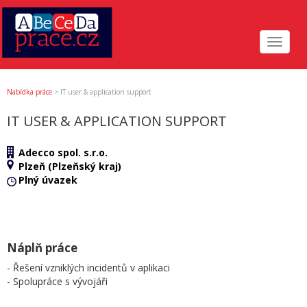
Toggle
navigat
Nabídka práce
>
IT user & application support
IT USER & APPLICATION SUPPORT
Adecco spol. s.r.o.
Plzeň (Plzeňský kraj)
Plný úvazek
Náplň práce
- Řešení vzniklých incidentů v aplikaci
- Spolupráce s vývojáři