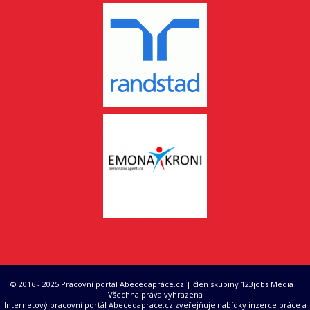
© 2016 - 2025 Pracovní portál Abecedapráce.cz | člen skupiny 123jobs Media |
Všechna práva vyhrazena
Internetový pracovní portál Abecedaprace.cz zveřejňuje nabídky inzerce práce a