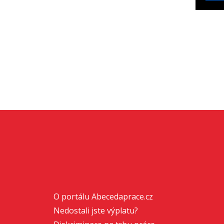
O portálu Abecedaprace.cz
Nedostali jste výplatu?