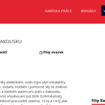
NABÍDKA PRÁCE
BRIGÁDY
 RAKOUSKU
ničí
Plný úvazek
ky (elektrikáře, vodo-topo-plyn instalatéry,
 stolaře, truhláře i pomocné síly se znalostí
 a vlastním autem pro práci v Rakousku.
anční ohodnocení (od 2000 EUR/měsíčně),
Filip R
blízkosti pracoviště zdarma, 13-tý a 14-tý plat