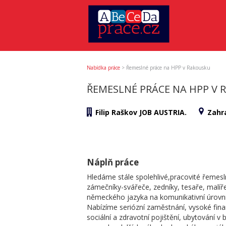
Nabídka práce
>
Řemeslné práce na HPP v Rakousku
ŘEMESLNÉ PRÁCE NA HPP V
Filip Raškov JOB AUSTRIA.
Zahra
Náplň práce
Hledáme stále spolehlivé,pracovité řemeslní
zámečníky-svářeče, zedníky, tesaře, malíře,
německého jazyka na komunikativní úrovni
Nabízíme seriózní zaměstnání, vysoké fin
sociální a zdravotní pojištění, ubytování v 