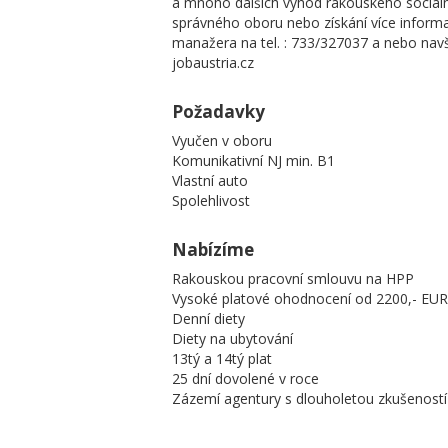
a mnoho dalších výhod rakouského sociál
správného oboru nebo získání více inform
manažera na tel. : 733/327037 a nebo nav
jobaustria.cz
Požadavky
Vyučen v oboru
Komunikativní NJ min. B1
Vlastní auto
Spolehlivost
Nabízíme
Rakouskou pracovní smlouvu na HPP
Vysoké platové ohodnocení od 2200,- EUR
Denní diety
Diety na ubytování
13tý a 14tý plat
25 dní dovolené v roce
Zázemí agentury s dlouholetou zkušeností