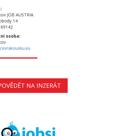
:
škov JOB AUSTRIA.
obody 14
 69142
ní osoba:
kov
cevrakousku.eu
POVĚDĚT NA INZERÁT