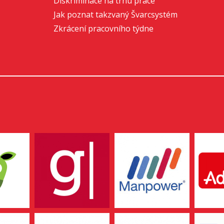
Diskriminace na trhu práce
Jak poznat takzvaný Švarcsystém
Zkrácení pracovního týdne