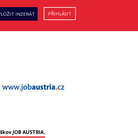
PŘIHLÁSIT
VLOŽIT INZERÁT
aškov JOB AUSTRIA.