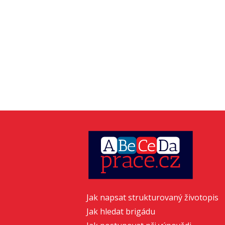
Jak napsat strukturovaný životopis
Jak hledat brigádu