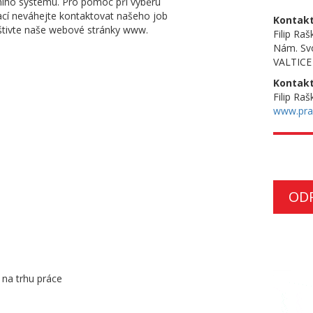
ního systému. Pro pomoc při výběru
ací neváhejte kontaktovat našeho job
Kontakt
štivte naše webové stránky www.
Filip Ra
Nám. Sv
VALTICE
Kontakt
Filip Raš
www.pra
OD
 na trhu práce