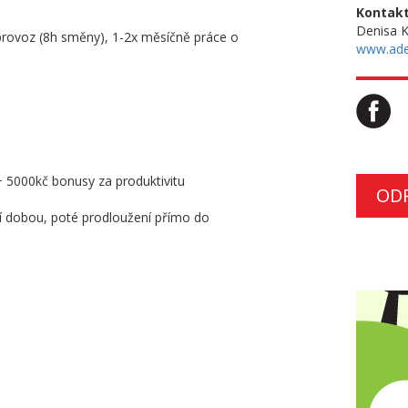
Kontakt
Denisa K
 provoz (8h směny), 1-2x měsíčně práce o
www.ade
+ 5000kč bonusy za produktivitu
OD
í dobou, poté prodloužení přímo do