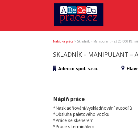
Nabídka práce
>
Skladník – Manipulant – až 25 000 Kč mě
SKLADNÍK – MANIPULANT – A
Adecco spol. s.r.o.
Hlav
Náplň práce
*Naskladňování/vyskladňování autodílů
*Obsluha paletového vozíku
*Práce se skenerem
*Práce s terminálem