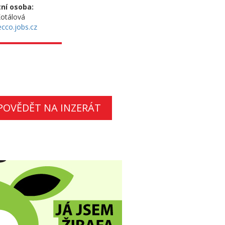
ní osoba:
otálová
cco.jobs.cz
POVĚDĚT NA INZERÁT