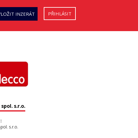
PŘIHLÁSIT
VLOŽIT INZERÁT
spol. s.r.o.
:
ol. s.r.o.