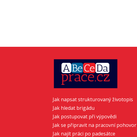
Jak napsat strukturovaný životopis
Jak hledat brigádu
Jak postupovat při výpovědi
Jak se připravit na pracovní pohovor
Jak najít práci po padesátce