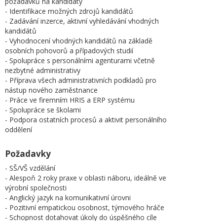
požadavků na kandidáty
- Identifikace možných zdrojů kandidátů
- Zadávání inzerce, aktivní vyhledávání vhodných
kandidátů
- Vyhodnocení vhodných kandidátů na základě
osobních pohovorů a případových studií
- Spolupráce s personálními agenturami včetně
nezbytné administrativy
- Příprava všech administrativních podkladů pro
nástup nového zaměstnance
- Práce ve firemním HRIS a ERP systému
- Spolupráce se školami
- Podpora ostatních procesů a aktivit personálního
oddělení
Požadavky
- SŠ/VŠ vzdělání
- Alespoň 2 roky praxe v oblasti náboru, ideálně ve
výrobní společnosti
- Anglický jazyk na komunikativní úrovni
- Pozitivní empatickou osobnost, týmového hráče
- Schopnost dotahovat úkoly do úspěšného cíle