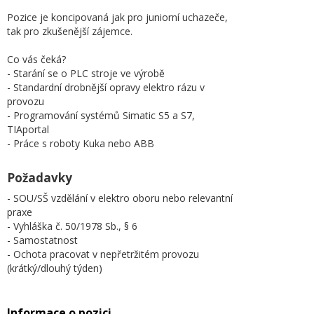
Pozice je koncipovaná jak pro juniorní uchazeče,
tak pro zkušenější zájemce.
Co vás čeká?
- Starání se o PLC stroje ve výrobě
- Standardní drobnější opravy elektro rázu v
provozu
- Programování systémů Simatic S5 a S7,
TIAportal
- Práce s roboty Kuka nebo ABB
Požadavky
- SOU/SŠ vzdělání v elektro oboru nebo relevantní
praxe
- Vyhláška č. 50/1978 Sb., § 6
- Samostatnost
- Ochota pracovat v nepřetržitém provozu
(krátký/dlouhý týden)
Informace o pozici