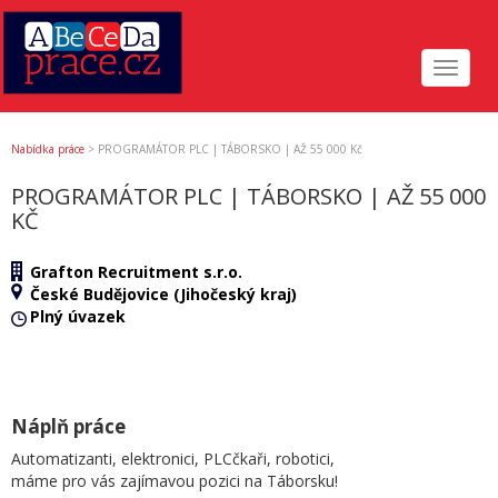
Toggle
navigat
Nabídka práce
>
PROGRAMÁTOR PLC | TÁBORSKO | AŽ 55 000 Kč
PROGRAMÁTOR PLC | TÁBORSKO | AŽ 55 000
KČ
Grafton Recruitment s.r.o.
České Budějovice (Jihočeský kraj)
Plný úvazek
Náplň práce
Automatizanti, elektronici, PLCčkaři, robotici,
máme pro vás zajímavou pozici na Táborsku!