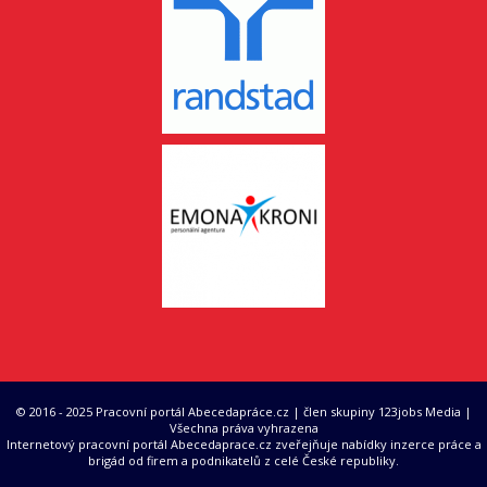
© 2016 - 2025 Pracovní portál Abecedapráce.cz | člen skupiny 123jobs Media |
Všechna práva vyhrazena
Internetový pracovní portál Abecedaprace.cz zveřejňuje nabídky inzerce práce a
brigád od firem a podnikatelů z celé České republiky.