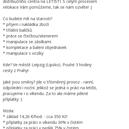
distribučního centra na LETIŠTI. S celým procesem
relokace Vám pomůžeme, tak se nám ozvěte! :)
Co budete mít na starosti?
* příjem i nakládka zboží
* třídění balíčků
* práce se čtečkou/skenerem
* manipulace se zásilkami
* kompletace a balení objednávek
* manipulace s vozíky
Kde? Ve městě Leipzig (Lipsko). Pouhé 3 hodiny
cesty z Prahy!
Jaké jsou směny? Jde o třísměnný provoz - ranní,
odpolední i noční. Jelikož se jedná o práci na letišti,
pracujeme i o víkendu. Za to ale máme pěkné
příplatky :)
Mzda:
* základ 14,26 €/hod. - cca 350 Kč!
* příplatky za práci o víkendu 30% v čistém
* příplatky za práci v neděli 75% v čistém