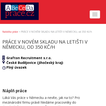
Toggle
navigat
Nabídka práce
>
PRÁCE V NOVÉM SKLADU NA LETIŠTI V NĚMECKU, od 350 Kč/h
PRÁCE V NOVÉM SKLADU NA LETIŠTI V
NĚMECKU, OD 350 KČ/H
Grafton Recruitment s.r.o.
České Budějovice (Jihočeský kraj)
Plný úvazek
Náplň práce
Láká Vás práce v Německu a nevíte, jak na to? Pro
mezinárodní firmu právě hledáme pracovníky do