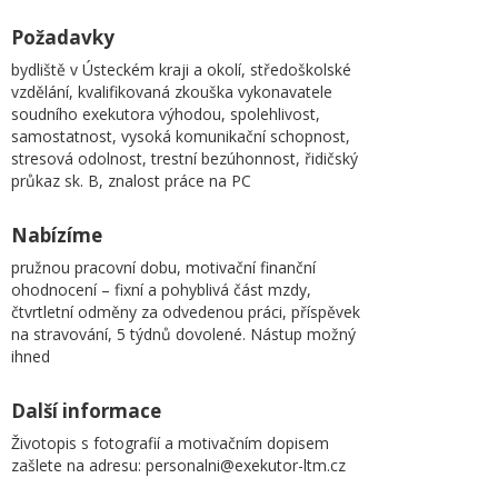
Požadavky
bydliště v Ústeckém kraji a okolí, středoškolské
vzdělání, kvalifikovaná zkouška vykonavatele
soudního exekutora výhodou, spolehlivost,
samostatnost, vysoká komunikační schopnost,
stresová odolnost, trestní bezúhonnost, řidičský
průkaz sk. B, znalost práce na PC
Nabízíme
pružnou pracovní dobu, motivační finanční
ohodnocení – fixní a pohyblivá část mzdy,
čtvrtletní odměny za odvedenou práci, příspěvek
na stravování, 5 týdnů dovolené. Nástup možný
ihned
Další informace
Životopis s fotografií a motivačním dopisem
zašlete na adresu: personalni@exekutor-ltm.cz