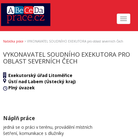
Toggle
navigat
Nabídka práce
>
VYKONAVATEL SOUDNÍHO EXEKUTORA pro oblast severních Čech
VYKONAVATEL SOUDNÍHO EXEKUTORA PRO
OBLAST SEVERNÍCH ČECH
Exekutorský úřad Litoměřice
Ústí nad Labem (Ústecký kraj)
Plný úvazek
Náplň práce
jedná se o práci v terénu, provádění místních
šetření, komunikace s dlužníky