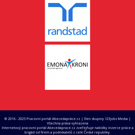
© 2016 - 2025 Pracovní portál Abecedapráce.cz | člen skupiny 123jobs Media |
Všechna práva vyhrazena
Internetový pracovní portál Abecedaprace.cz zveřejňuje nabídky inzerce práce a
brigád od firem a podnikatelů z celé České republiky.