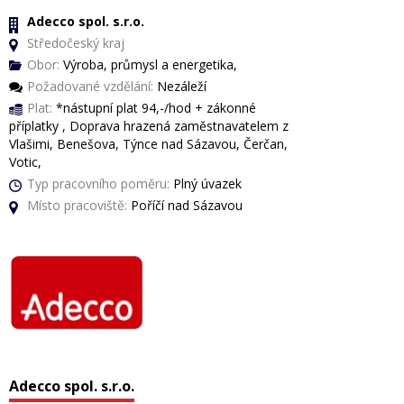
Adecco spol. s.r.o.
Středočeský kraj
Obor:
Výroba, průmysl a energetika,
Požadované vzdělání:
Nezáleží
Plat:
*nástupní plat 94,-/hod + zákonné
příplatky , Doprava hrazená zaměstnavatelem z
Vlašimi, Benešova, Týnce nad Sázavou, Čerčan,
Votic,
Typ pracovního poměru:
Plný úvazek
Místo pracoviště:
Poříčí nad Sázavou
Adecco spol. s.r.o.