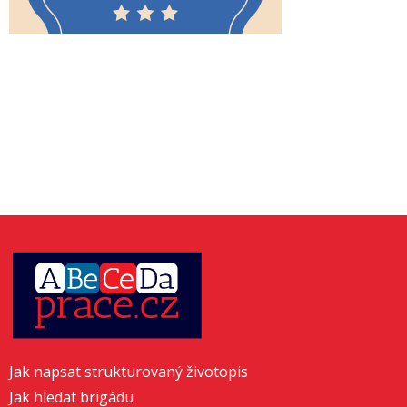
Jak napsat strukturovaný životopis
Jak hledat brigádu