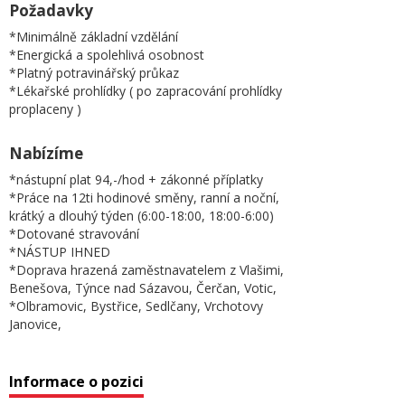
Požadavky
*Minimálně základní vzdělání
*Energická a spolehlivá osobnost
*Platný potravinářský průkaz
*Lékařské prohlídky ( po zapracování prohlídky
proplaceny )
Nabízíme
*nástupní plat 94,-/hod + zákonné příplatky
*Práce na 12ti hodinové směny, ranní a noční,
krátký a dlouhý týden (6:00-18:00, 18:00-6:00)
*Dotované stravování
*NÁSTUP IHNED
*Doprava hrazená zaměstnavatelem z Vlašimi,
Benešova, Týnce nad Sázavou, Čerčan, Votic,
*Olbramovic, Bystřice, Sedlčany, Vrchotovy
Janovice,
Informace o pozici