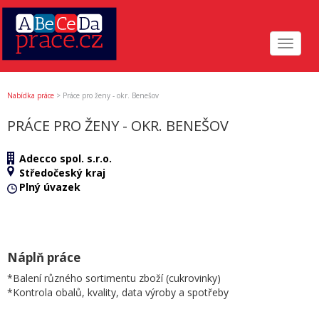
Toggle
navigat
Nabídka práce
>
Práce pro ženy - okr. Benešov
PRÁCE PRO ŽENY - OKR. BENEŠOV
Adecco spol. s.r.o.
Středočeský kraj
Plný úvazek
Náplň práce
*Balení různého sortimentu zboží (cukrovinky)
*Kontrola obalů, kvality, data výroby a spotřeby