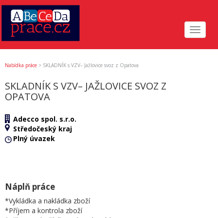
Toggle
navigat
Nabídka práce
>
SKLADNÍK s VZV– Jažlovice svoz z Opatova
SKLADNÍK S VZV– JAŽLOVICE SVOZ Z
OPATOVA
Adecco spol. s.r.o.
Středočeský kraj
Plný úvazek
Náplň práce
*Vykládka a nakládka zboží
*Příjem a kontrola zboží