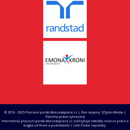
© 2016 - 2025 Pracovní portál Abecedapráce.cz | člen skupiny 123jobs Media |
Všechna práva vyhrazena
Internetový pracovní portál Abecedaprace.cz zveřejňuje nabídky inzerce práce a
brigád od firem a podnikatelů z celé České republiky.