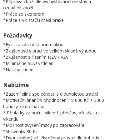
*Příprava zboží dle vychystávacích sestav a
označení zboží
*Práce se skenerem
*Práce s VZ stačí i malá praxe
Požadavky
*Fyzická zdatnost podmínkou
*Zkušenosti s prací ve velkém skladě výhodou
*Zkušenost s řízením NZV / VZV
*Minimálně SOU vzdělání
*Nástup: ihned
Nabízíme
*Zázemí silné společnosti s dlouholetou tradicí
*Motivační finanční ohodnocení 18 000 Kč + 3000
bonusy za docházku
* Příplatky za noční, víkend, přesčas, přesčas o
víkendu
*Možnost zvýšení mzdy po zapracování
*Stravenky 80 Kč
*Dvousměnný až třísměnný provoz dle dohody