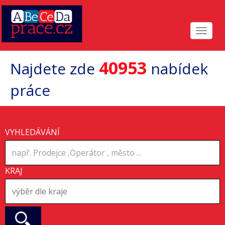
Toggle
navigat
40953
Najdete zde
nabídek
práce
VYHLEDÁVÁNÍ
KRAJ