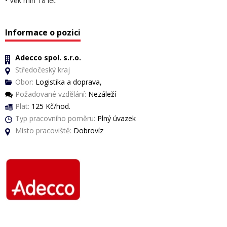
• Věk min 18 let
Informace o pozici
Adecco spol. s.r.o.
Středočeský kraj
Obor:
Logistika a doprava,
Požadované vzdělání:
Nezáleží
Plat:
125 Kč/hod.
Typ pracovního poměru:
Plný úvazek
Místo pracoviště:
Dobrovíz