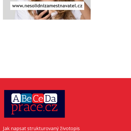
Jak napsat strukturovaný životopis