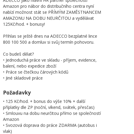
ADECCO jako hlavní HR partner společnosti
Amazon pro nábor do distribučního centra nyní
nabízí možnost stát se PŘÍMÝM ZAMĚSTNANCEM
AMAZONU NA DOBU NEURČITOU a vydělávat
125Kč/hod. + bonusy!
Přihlas se ještě dnes na ADECCO bezplatné lince
800 100 500 a domluv si svůj termín pohovoru.
Co budeš dělat?
• Jednoduchá práce ve skladu - příjem, evidence,
balení, nebo expedice zboží
• Práce se čtečkou čárových kódů
• Jiné skladové práce
Požadavky
• 125 Kč/hod. + bonus do výše 10% + další
příplatky dle ZP (noční, víkend, svátek, přesčas)
• Smlouvu na dobu neurčitou přímo se společností
Amazon
• Svozová doprava do práce ZDARMA (autobus i
vlak)