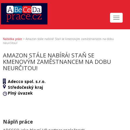
Toggle
navigat
Nabídka práce
>
Amazon stále nabírá! Staň se kmenovým zaměstnancem na dobu
neurčitou!
AMAZON STÁLE NABÍRÁ! STAŇ SE
KMENOVÝM ZAMĚSTNANCEM NA DOBU
NEURČITOU!
Adecco spol. s.r.o.
Středočeský kraj
Plný úvazek
Náplň práce