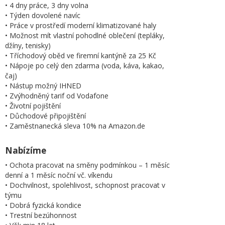
• 4 dny práce, 3 dny volna
• Týden dovolené navíc
• Práce v prostředí moderní klimatizované haly
• Možnost mít vlastní pohodlné oblečení (tepláky,
džíny, tenisky)
• Tříchodový oběd ve firemní kantýně za 25 Kč
• Nápoje po celý den zdarma (voda, káva, kakao,
čaj)
• Nástup možný IHNED
• Zvýhodněný tarif od Vodafone
• Životní pojištění
• Důchodové připojištění
• Zaměstnanecká sleva 10% na Amazon.de
Nabízíme
• Ochota pracovat na směny podmínkou – 1 měsíc
denní a 1 měsíc noční vč. víkendu
• Dochvilnost, spolehlivost, schopnost pracovat v
týmu
• Dobrá fyzická kondice
• Trestní bezúhonnost