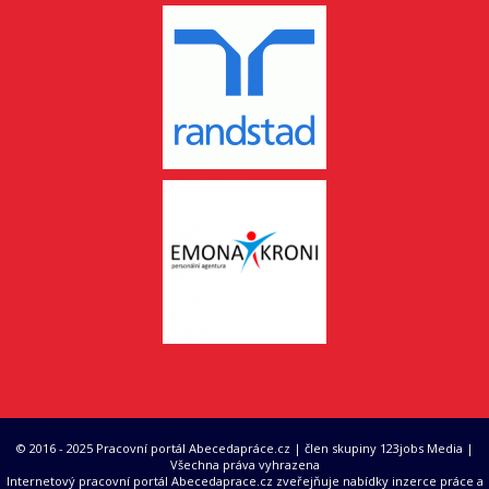
© 2016 - 2025 Pracovní portál Abecedapráce.cz | člen skupiny 123jobs Media |
Všechna práva vyhrazena
Internetový pracovní portál Abecedaprace.cz zveřejňuje nabídky inzerce práce a