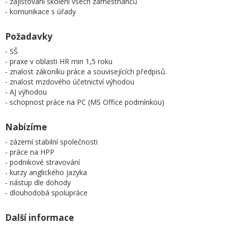
- zajišťování školení všech zaměstnanců
- komunikace s úřady
Požadavky
- SŠ
- praxe v oblasti HR min 1,5 roku
- znalost zákoníku práce a souvisejících předpisů.
- znalost mzdového účetnictví výhodou
- AJ výhodou
- schopnost práce na PC (MS Office podmínkou)
Nabízíme
- zázemí stabilní společnosti
- práce na HPP
- podnikové stravování
- kurzy anglického jazyka
- nástup dle dohody
- dlouhodobá spolupráce
Další informace