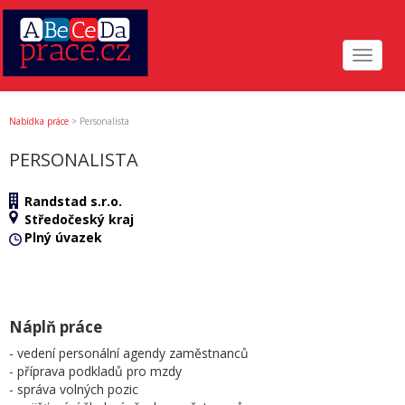
Toggle
navigat
Nabídka práce
>
Personalista
PERSONALISTA
Randstad s.r.o.
Středočeský kraj
Plný úvazek
Náplň práce
- vedení personální agendy zaměstnanců
- příprava podkladů pro mzdy
- správa volných pozic