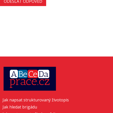
Jak napsat strukturovaný životopis
Jak hledat brigádu