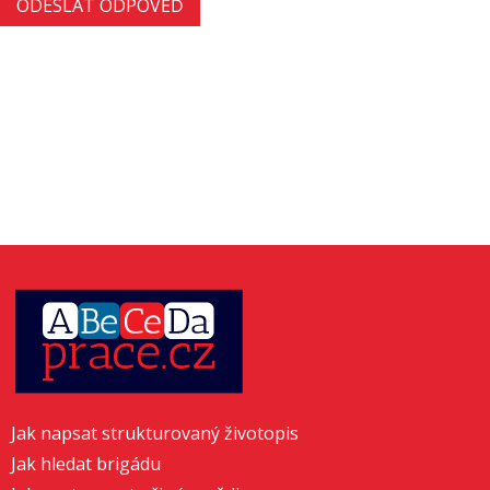
Jak napsat strukturovaný životopis
Jak hledat brigádu