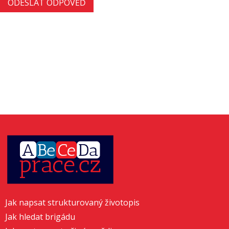
Jak napsat strukturovaný životopis
Jak hledat brigádu