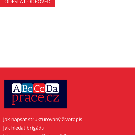
Jak napsat strukturovaný životopis
Jak hledat brigádu