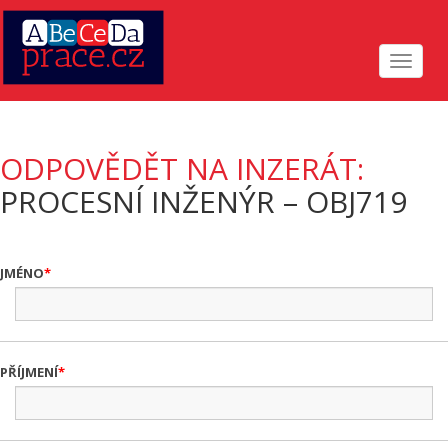
Toggle
navigat
ODPOVĚDĚT NA INZERÁT:
PROCESNÍ INŽENÝR – OBJ719
JMÉNO
PŘÍJMENÍ