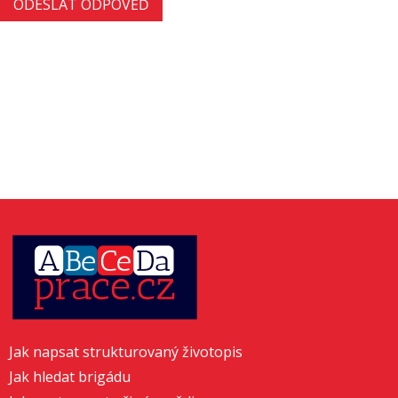
Jak napsat strukturovaný životopis
Jak hledat brigádu