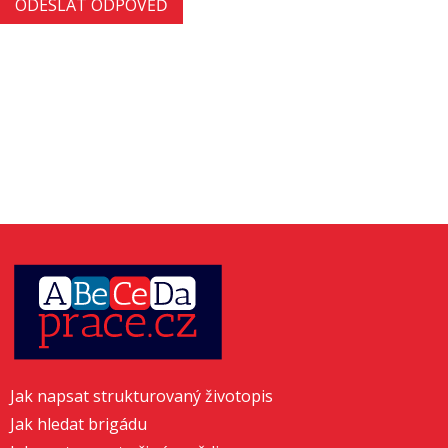
Jak napsat strukturovaný životopis
Jak hledat brigádu