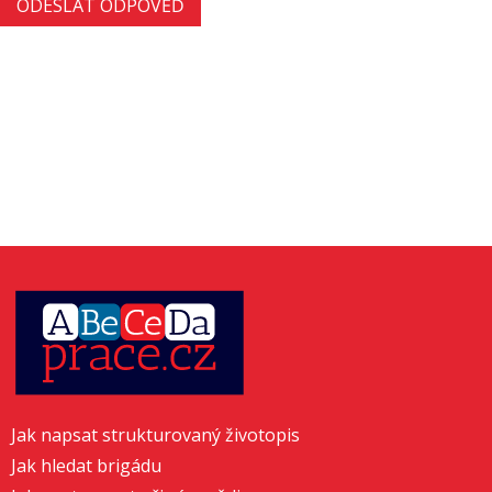
Jak napsat strukturovaný životopis
Jak hledat brigádu