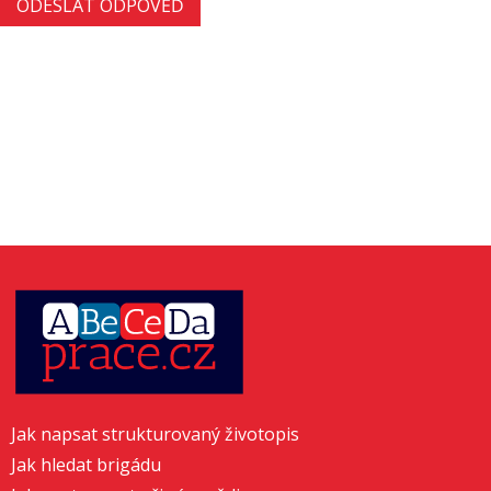
Jak napsat strukturovaný životopis
Jak hledat brigádu