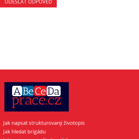
Jak napsat strukturovaný životopis
Jak hledat brigádu