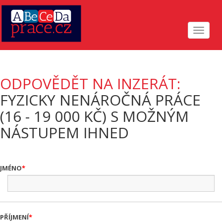
Toggle
navigat
ODPOVĚDĚT NA INZERÁT:
FYZICKY NENÁROČNÁ PRÁCE
(16 - 19 000 KČ) S MOŽNÝM
NÁSTUPEM IHNED
JMÉNO
PŘÍJMENÍ