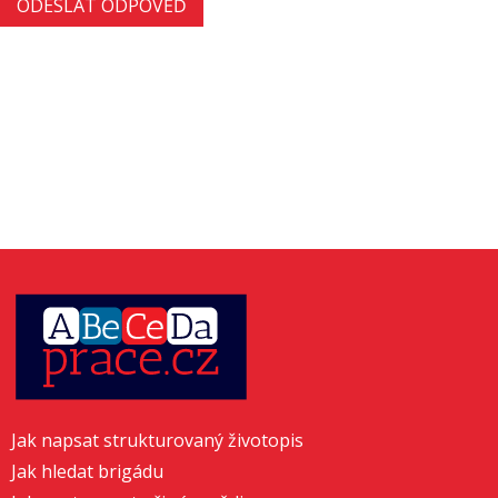
Jak napsat strukturovaný životopis
Jak hledat brigádu