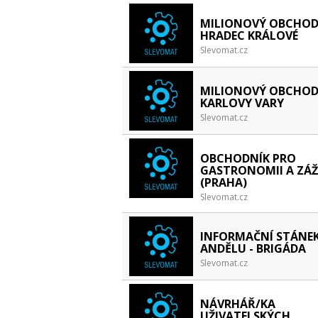
MILIONOVÝ OBCHOD
HRADEC KRÁLOVÉ
Slevomat.cz
MILIONOVÝ OBCHOD
KARLOVY VARY
Slevomat.cz
OBCHODNÍK PRO
GASTRONOMII A ZÁŽ
(PRAHA)
Slevomat.cz
INFORMAČNÍ STÁNE
ANDĚLU - BRIGÁDA
Slevomat.cz
NÁVRHÁŘ/KA
UŽIVATELSKÝCH