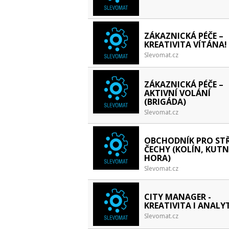
ZÁKAZNICKÁ PÉČE –
KREATIVITA VÍTÁNA!
Slevomat.cz
ZÁKAZNICKÁ PÉČE –
AKTIVNÍ VOLÁNÍ
(BRIGÁDA)
Slevomat.cz
OBCHODNÍK PRO ST
ČECHY (KOLÍN, KUT
HORA)
Slevomat.cz
CITY MANAGER -
KREATIVITA I ANALY
Slevomat.cz