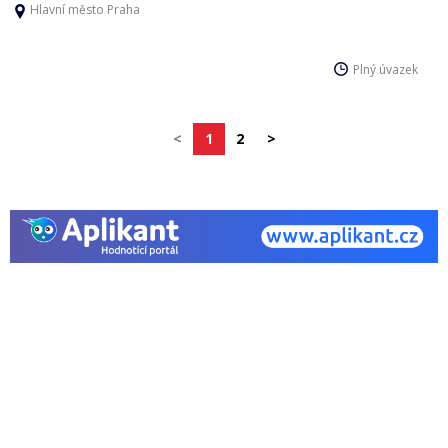
Hlavní město Praha
Plný úvazek
<
1
2
>