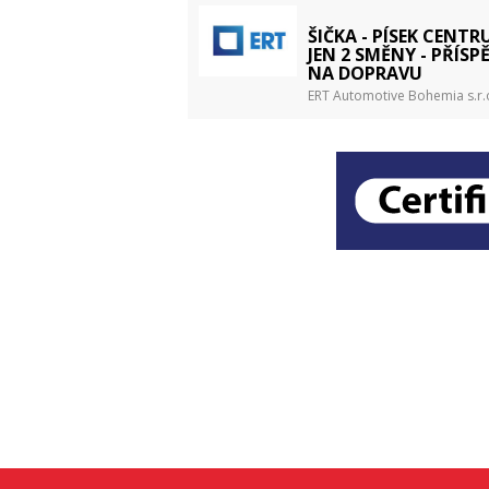
ŠIČKA - PÍSEK CENTR
JEN 2 SMĚNY - PŘÍSP
NA DOPRAVU
ERT Automotive Bohemia s.r.