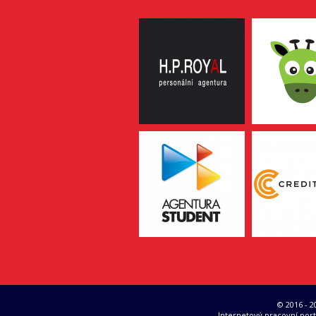
© 2016 - 
Internetový pracovní port