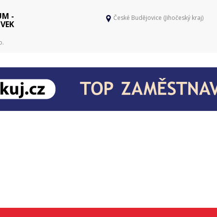
UM -
České Budějovice (Jihočeský kraj)
ĚVEK
o.