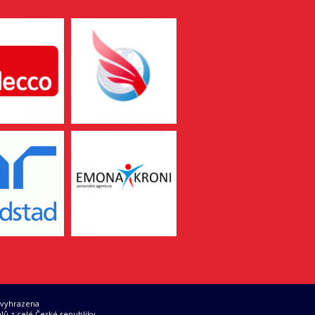
 vyhrazena
lů z celé České republiky.