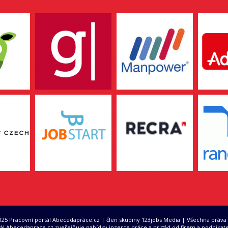
2025 Pracovní portál Abecedapráce.cz | člen skupiny 123jobs Media | Všechna práva
ál Abecedaprace.cz zveřejňuje nabídky inzerce práce a brigád od firem a podnikate