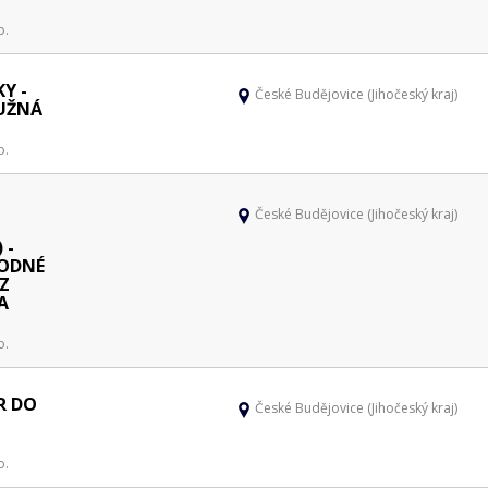
o.
Y -
České Budějovice (Jihočeský kraj)
RUŽNÁ
o.
České Budějovice (Jihočeský kraj)
 -
HODNÉ
EZ
A
o.
R DO
České Budějovice (Jihočeský kraj)
o.