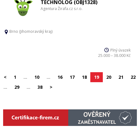
TECHNOLOG (OBJ1328)
Agentura Žirafa.cz s.r.o.
Brno (Jihomoravský kraj)
Plný úvazek
25.000 – 38.000 Kč
<
1
…
10
…
16
17
18
19
20
21
22
…
29
…
38
>