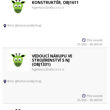
KONSTRUKTÉR, OBJ1611
Agentura Žirafa.cz s.r.o.
Brno (Jihomoravský kraj)
Plný úvazek
25.000 – 38.000 Kč
VEDOUCÍ NÁKUPU VE
STROJÍRENSTVÍ S NJ
(OBJ1331)
Agentura Žirafa.cz s.r.o.
Brno (Jihomoravský kraj)
Plný úvazek
25.000 – 38.000 Kč