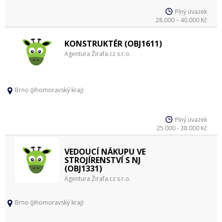
Plný úvazek
28.000 – 40.000 Kč
KONSTRUKTÉR (OBJ1611)
Agentura Žirafa.cz s.r.o.
Brno (Jihomoravský kraj)
Plný úvazek
25.000 - 38.000 Kč
VEDOUCÍ NÁKUPU VE
STROJÍRENSTVÍ S NJ
(OBJ1331)
Agentura Žirafa.cz s.r.o.
Brno (Jihomoravský kraj)