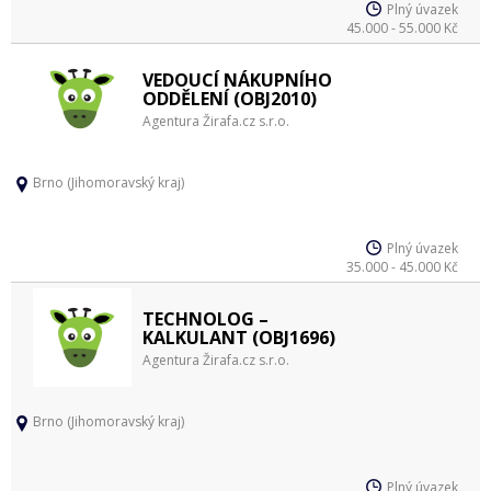
Plný úvazek
45.000 - 55.000 Kč
VEDOUCÍ NÁKUPNÍHO
ODDĚLENÍ (OBJ2010)
Agentura Žirafa.cz s.r.o.
Brno (Jihomoravský kraj)
Plný úvazek
35.000 - 45.000 Kč
TECHNOLOG –
KALKULANT (OBJ1696)
Agentura Žirafa.cz s.r.o.
Brno (Jihomoravský kraj)
Plný úvazek