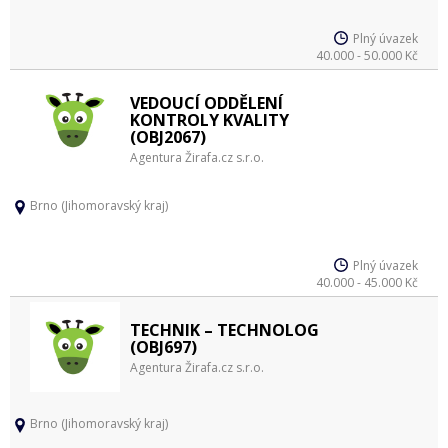
Plný úvazek
40.000 - 50.000 Kč
VEDOUCÍ ODDĚLENÍ
KONTROLY KVALITY
(OBJ2067)
Agentura Žirafa.cz s.r.o.
Brno (Jihomoravský kraj)
Plný úvazek
40.000 - 45.000 Kč
TECHNIK – TECHNOLOG
(OBJ697)
Agentura Žirafa.cz s.r.o.
Brno (Jihomoravský kraj)