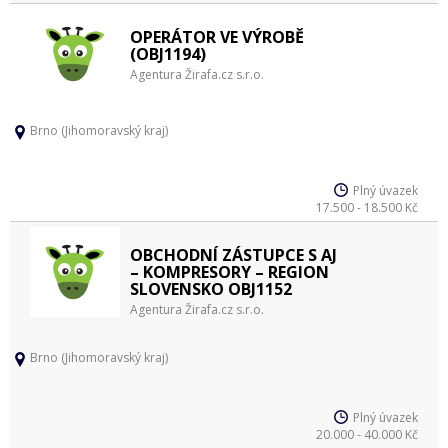
OPERÁTOR VE VÝROBĚ
(OBJ1194)
Agentura Žirafa.cz s.r.o.
Brno (Jihomoravský kraj)
Plný úvazek
17.500 - 18.500 Kč
OBCHODNÍ ZÁSTUPCE S AJ
– KOMPRESORY – REGION
SLOVENSKO OBJ1152
Agentura Žirafa.cz s.r.o.
Brno (Jihomoravský kraj)
Plný úvazek
20.000 - 40.000 Kč