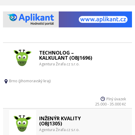
TECHNOLOG –
KALKULANT (OBJ1696)
Agentura Žirafa.cz s.r.o.
Brno (Jihomoravský kraj)
Plný úvazek
25.000 - 35.000 Kč
INŽENÝR KVALITY
(OBJ1305)
Agentura Žirafa.cz s.r.o.