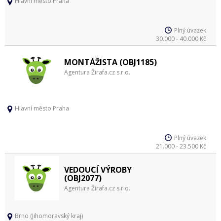
Hlavní město Praha
Plný úvazek
30.000 - 40.000 Kč
MONTÁŽISTA (OBJ1185)
Agentura Žirafa.cz s.r.o.
Hlavní město Praha
Plný úvazek
21.000 - 23.500 Kč
VEDOUCÍ VÝROBY
(OBJ2077)
Agentura Žirafa.cz s.r.o.
Brno (Jihomoravský kraj)