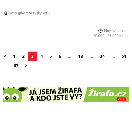
Brno (Jihomoravský kraj)
Plný úvazek
20.000 - 25.000 Kč
<
1
2
3
4
5
6
…
18
…
34
…
51
…
67
>