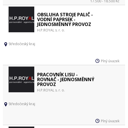
17.500 - 18.500 Kč
OBSLUHA STROJE PALIČ -
VODNÍ PAPRSEK -
JEDNOSMĚNNÝ PROVOZ
H.P.ROYAL s. r. o.
Středočeský kraj
Plný úvazek
PRACOVNÍK LISU -
ROVNAČ - JEDNOSMĚNNÝ
PROVOZ
H.P.ROYAL s. r. o.
Středočeský kraj
Plný úvazek