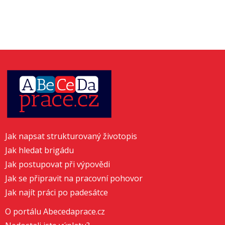
Jak napsat strukturovaný životopis
Jak hledat brigádu
Jak postupovat při výpovědi
Jak se připravit na pracovní pohovor
Jak najít práci po padesátce
O portálu Abecedaprace.cz