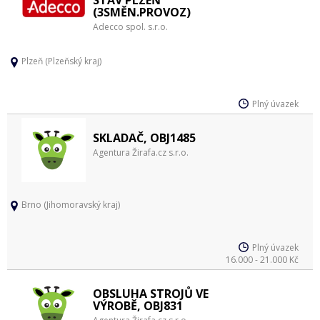
STAV PLZEŇ
(3SMĚN.PROVOZ)
Adecco spol. s.r.o.
Plzeň (Plzeňský kraj)
Plný úvazek
SKLADAČ, OBJ1485
Agentura Žirafa.cz s.r.o.
Brno (Jihomoravský kraj)
Plný úvazek
16.000 - 21.000 Kč
OBSLUHA STROJŮ VE
VÝROBĚ, OBJ831