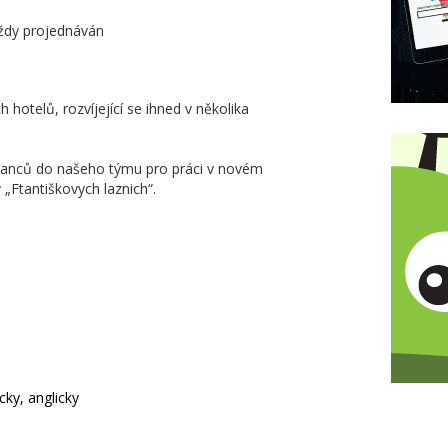
ždy projednáván
hotelů, rozvíjející se ihned v několika
nanců do našeho týmu pro práci v novém
 „Ftantiškovych laznich“.
ky, anglicky