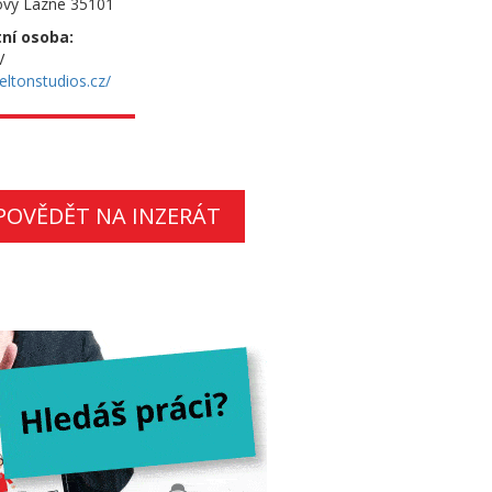
ovy Lazne 35101
ní osoba:
V
ltonstudios.cz/
POVĚDĚT NA INZERÁT