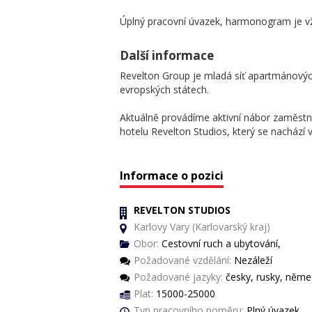
Úplný pracovní úvazek, harmonogram je v
Další informace
Revelton Group je mladá síť apartmánových 
evropských státech.
Aktuálně provádíme aktivní nábor zaměst
hotelu Revelton Studios, který se nachází v
Informace o pozici
REVELTON STUDIOS
Karlovy Vary (Karlovarský kraj)
Obor:
Cestovní ruch a ubytování,
Požadované vzdělání:
Nezáleží
Požadované jazyky:
česky, rusky, němec
Plat:
15000-25000
Typ pracovního poměru:
Plný úvazek