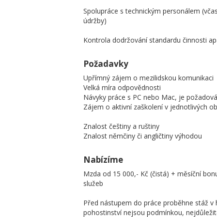
Spolupráce s technickým personálem (včasn
údržby)
Kontrola dodržování standardu činnosti 
Požadavky
Upřímný zájem o mezilidskou komunikaci
Velká míra odpovědnosti
Návyky práce s PC nebo Mac, je požadová
Zájem o aktivní zaškolení v jednotlivých 
Znalost češtiny a ruštiny
Znalost němčiny či angličtiny výhodou
Nabízíme
Mzda od 15 000,- Kč (čistá) + měsíční bon
služeb
Před nástupem do práce proběhne stáž v h
pohostinství nejsou podmínkou, nejdůležitě