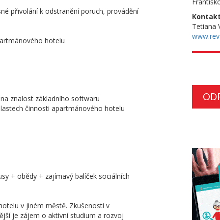
Frantisk
é přivolání k odstranění poruch, provádění
Kontakt
Tetiana 
www.reve
apartmánového hotelu
OD
na znalost základního softwaru
oblastech činnosti apartmánového hotelu
usy + obědy + zajímavý balíček sociálních
otelu v jiném městě. Zkušenosti v
jší je zájem o aktivní studium a rozvoj