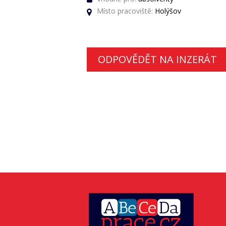
Místo pracoviště:
Holýšov
ODPOVĚDĚT NA INZERÁT