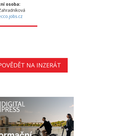
ní osoba:
Zahradníková
cco.jobs.cz
POVĚDĚT NA INZERÁT