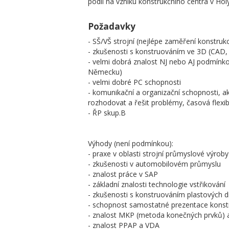
podíl na vzniku konstrukčního centra v Ho
Požadavky
- SŠ/VŠ strojní (nejlépe zaměření konstruk
- zkušenosti s konstruováním ve 3D (CA
- velmi dobrá znalost NJ nebo AJ podmínko
Německu)
- velmi dobré PC schopnosti
- komunikační a organizační schopnosti, a
rozhodovat a řešit problémy, časová flexib
- ŘP skup.B
Výhody (není podmínkou):
- praxe v oblasti strojní průmyslové výrob
- zkušenosti v automobilovém průmyslu
- znalost práce v SAP
- základní znalosti technologie vstřikování
- zkušenosti s konstruováním plastových dí
- schopnost samostatné prezentace konst
- znalost MKP (metoda konečných prvků) 
- znalost PPAP a VDA