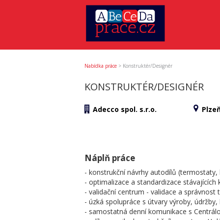
Nabídka práce
>
Konstruktér/Designér
KONSTRUKTÉR/DESIGNÉR
Adecco spol. s.r.o.
Plzeň
Náplň práce
- konstrukční návrhy autodílů (termostat
- optimalizace a standardizace stávajících 
- validační centrum - validace a správnost
- úzká spolupráce s útvary výroby, údržby, k
- samostatná denní komunikace s Centrálo