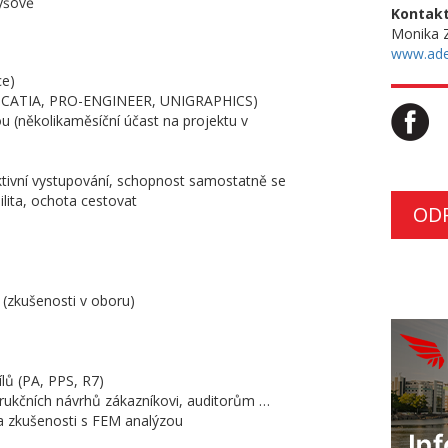
lýšově
Kontakt
Monika 
www.ade
ce)
D, CATIA, PRO-ENGINEER, UNIGRAPHICS)
u (několikaměsíční účast na projektu v
ktivní vystupování, schopnost samostatně se
ilita, ochota cestovat
OD
y (zkušenosti v oboru)
lů (PA, PPS, R7)
rukčních návrhů zákazníkovi, auditorům …
a zkušenosti s FEM analýzou