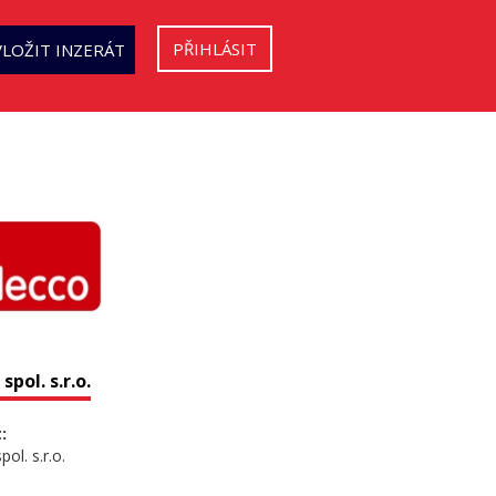
PŘIHLÁSIT
VLOŽIT INZERÁT
spol. s.r.o.
:
ol. s.r.o.