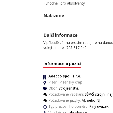
- vhodné i pro absolventy
Nabízíme
.
Další informace
V případě zájmu prosím reagujte na danou p
volejte na tel. 725 817 242.
Informace o pozici
Adecco spol. s.r.o.
Plzeň (Plzeňský kraj)
Obor:
Strojírenství,
Požadované vzdělání:
SŠ/VŠ strojní (ne
Požadované jazyky:
AJ, nebo NJ
Typ pracovního poměru:
Plný úvazek
Vhodné pro:
absolventy