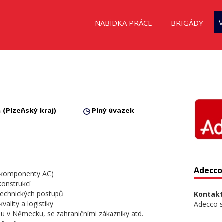
NABÍDKA PRÁCE
BRIGÁDY
 (Plzeňský kraj)
Plný úvazek
Adecco 
y, komponenty AC)
konstrukcí
 technických postupů
Kontakt
vality a logistiky
Adecco sp
u v Německu, se zahraničními zákazníky atd.