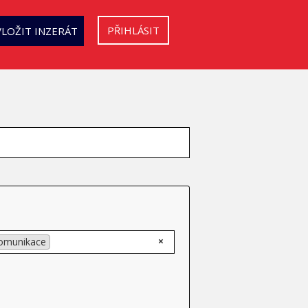
PŘIHLÁSIT
VLOŽIT INZERÁT
×
omunikace