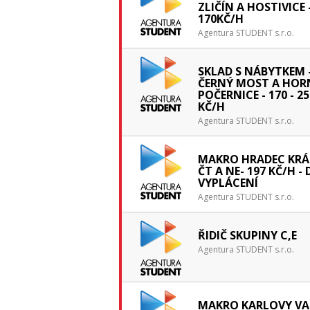
ZLIČÍN A HOSTIVICE 
170KČ/H
Agentura STUDENT s.r.o.
SKLAD S NÁBYTKEM 
ČERNÝ MOST A HOR
POČERNICE - 170 - 25
KČ/H
Agentura STUDENT s.r.o.
MAKRO HRADEC KRÁ
ČT A NE- 197 KČ/H -
VYPLÁCENÍ
Agentura STUDENT s.r.o.
ŘIDIČ SKUPINY C,E
Agentura STUDENT s.r.o.
MAKRO KARLOVY VA