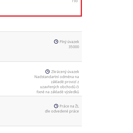
193
Plný úvazek
35000
Zkrácený úvazek
Nadstandartní odměna na
základě provizí z
uzavřených obchodů či
fixně na základě výsledků
Práce na ŽL
dle odvedené práce