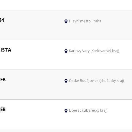
64
Hlavní město Praha
LISTA
Karlovy Vary (Karlovarský kraj)
EB
České Budějovice (Jihočeský kraj)
EB
Liberec (Liberecký kraj)