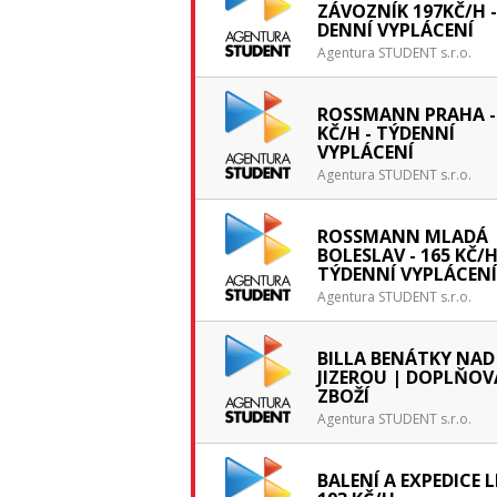
ZÁVOZNÍK 197KČ/H -
DENNÍ VYPLÁCENÍ
Agentura STUDENT s.r.o.
ROSSMANN PRAHA -
KČ/H - TÝDENNÍ
VYPLÁCENÍ
Agentura STUDENT s.r.o.
ROSSMANN MLADÁ
BOLESLAV - 165 KČ/H
TÝDENNÍ VYPLÁCENÍ
Agentura STUDENT s.r.o.
BILLA BENÁTKY NAD
JIZEROU | DOPLŇOV
ZBOŽÍ
Agentura STUDENT s.r.o.
BALENÍ A EXPEDICE L