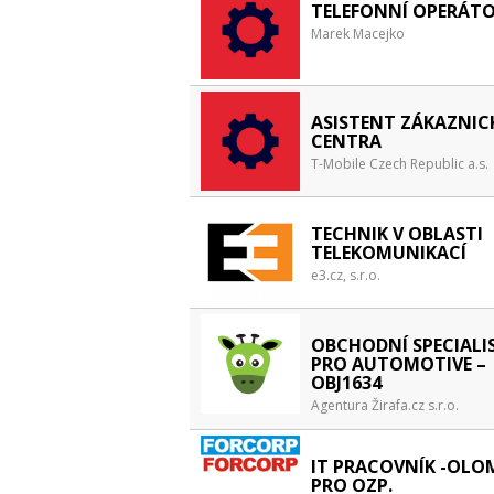
TELEFONNÍ OPERÁT
Marek Macejko
ASISTENT ZÁKAZNIC
CENTRA
T-Mobile Czech Republic a.s.
TECHNIK V OBLASTI
TELEKOMUNIKACÍ
e3.cz, s.r.o.
OBCHODNÍ SPECIALI
PRO AUTOMOTIVE –
OBJ1634
Agentura Žirafa.cz s.r.o.
IT PRACOVNÍK -OL
PRO OZP.