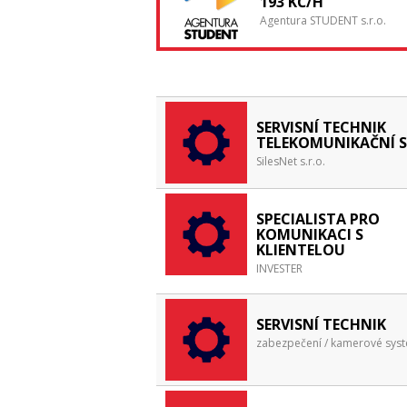
193 KČ/H
Agentura STUDENT s.r.o.
SERVISNÍ TECHNIK
TELEKOMUNIKAČNÍ S
SilesNet s.r.o.
SPECIALISTA PRO
KOMUNIKACI S
KLIENTELOU
INVESTER
SERVISNÍ TECHNIK
zabezpečení / kamerové sys